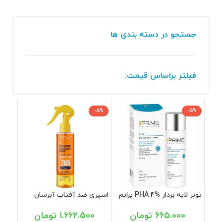
جستجو در دسته بندی ها
فیلتر براساس قیمت:
-5%
-5%
تونر لایه بردار %4 PHA پرایم
اسپری ضد آفتاب آبرسان
100 میل
دوفاز SPF30 پرایم 200 میل
665.000
تومان
1.662.500
تومان