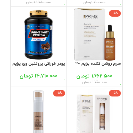
700.000
تومان
1.750.000
تومان
-5%
سرم روشن کننده پرایم 30
پودر خوراکی پروتئین وی پرایم
میل
با طعم شکلات زد کانزپت
2280 گرمی
1.662.500
تومان
14.710.000
تومان
1.750.000
تومان
-5%
-5%