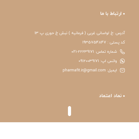
ارتباط با ما
آدرس :خ لواسانی غربی ( فرمانیه ) نبش خ حوری پ 13
کد پستی : 1935754847
شماره تماس: 22239171-۰۲۱
واتس اپ: 09120039171
ایمیل: pharmafit.ir@gmail.com
نماد اعتماد