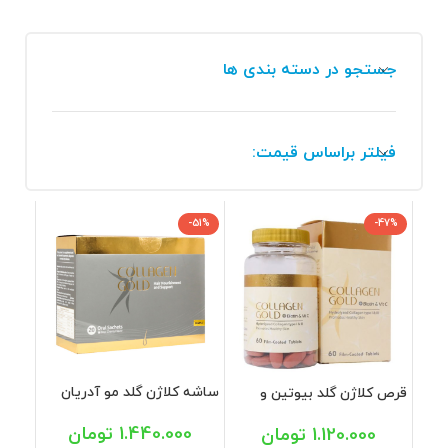
جستجو در دسته بندی ها
فیلتر براساس قیمت:
-51%
-47%
ساشه کلاژن گلد مو آدریان
قرص کلاژن گلد بیوتین و
سلامت 20 عددی
ویتامین سی آدریان سلامت
60 عددی
1.440.000
تومان
1.120.000
تومان