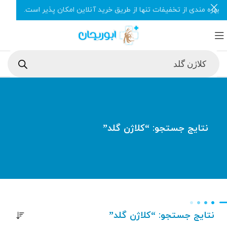
بهره مندی از تخفیفات تنها از طریق خرید آنلاین امکان پذیر است.
نتایج جستجو: “کلاژن گلد”
نتایج جستجو: “کلاژن گلد”