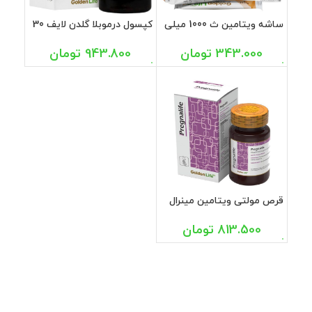
ساشه ویتامین ث 1000 میلی
کپسول درموبلا گلدن لایف 30
گرم گلدن لایف 20 عددی
عددی
343.000
تومان
943.800
تومان
قرص مولتی ویتامین مینرال
بارداری پرگنالایف گلدن لایف
30 عددی
813.500
تومان