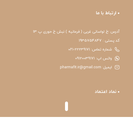
ارتباط با ما
آدرس :خ لواسانی غربی ( فرمانیه ) نبش خ حوری پ 13
کد پستی : 1935754847
شماره تماس: 22239171-۰۲۱
واتس اپ: 09120039171
ایمیل: pharmafit.ir@gmail.com
نماد اعتماد