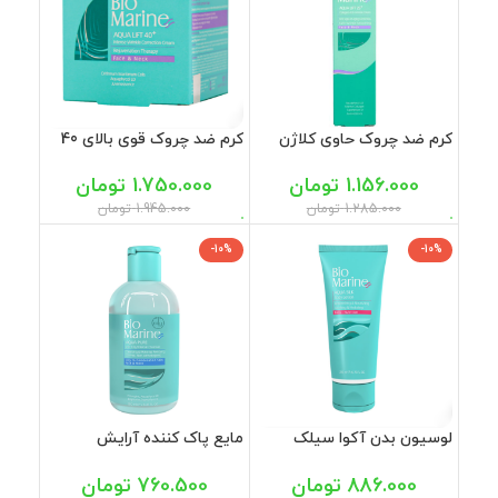
کرم ضد چروک حاوی کلاژن
کرم ضد چروک قوی بالای 40
آکوا لیفت بایومارین 50 میل
سال بایومارین 50 میل
1.156.000
تومان
1.750.000
تومان
1.285.000
تومان
1.945.000
تومان
-10%
-10%
لوسیون بدن آکوا سیلک
مایع پاک کننده آرایش
بایومارین 200 میل
مناسب پوست چرب و جوشدار
2 در 1 بایومارین 250 میل
886.000
تومان
760.500
تومان