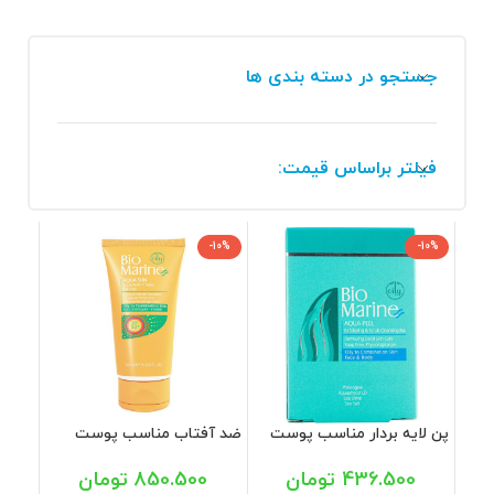
جستجو در دسته بندی ها
فیلتر براساس قیمت:
-10%
-10%
پن لایه بردار مناسب پوست
ضد آفتاب مناسب پوست
چرب و جوشدار بایومارین 100
چرب و جوشدار SPF 50 بی
گرم
رنگ بایومارین 50 میل
436.500
تومان
850.500
تومان