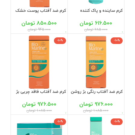
کرم ساینده و پاک کننده
کرم ضد آفتاب پوست خشک
پوست بایومارین 100 میل
SPF50 بایومارین 50 میل
616.500
تومان
850.500
تومان
685.000
تومان
945.000
تومان
-10%
-10%
کرم ضد آفتاب رنگی بژ روشن
کرم ضد آفتاب فاقد چربی بژ
مناسب پوست معمولی و
روشن SPF50 مناسب پوست
خشک SPF50 بایومارین 50
چرب و مختلط بایومارین
976.000
تومان
976.500
تومان
میل
1.085.000
تومان
1.085.000
تومان
-10%
-10%