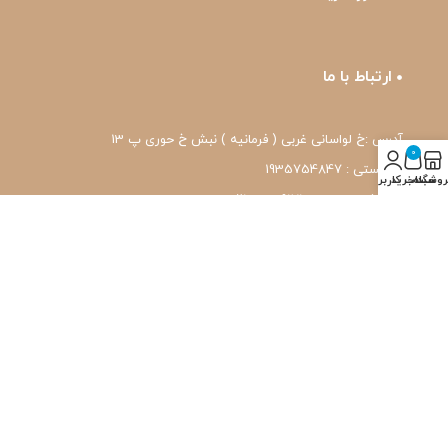
ارتباط با ما
آدرس :خ لواسانی غربی ( فرمانیه ) نبش خ حوری پ 13
0
کد پستی : 1935754847
روشگاه
سبد خرید
حساب کاربری من
شماره تماس: 22239171-۰۲۱
واتس اپ: 09120039171
ایمیل: pharmafit.ir@gmail.com
نماد اعتماد