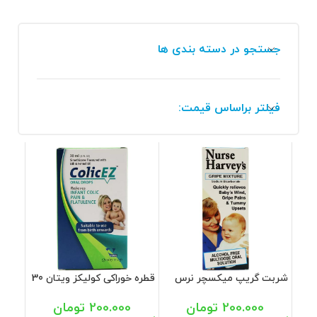
جستجو در دسته بندی ها
فیلتر براساس قیمت:
شربت گریپ میکسچر نرس
قطره خوراکی کولیکز ویتان 30
هارویز 145 میل
میل
200.000
تومان
200.000
تومان