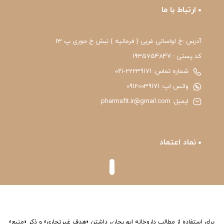
ارتباط با ما
آدرس :خ لواسانی غربی ( فرمانیه ) نبش خ حوری پ 13
کد پستی : 1935754847
شماره تماس: 22239171-۰۲۱
واتس اپ: 09120039171
ایمیل: pharmafit.ir@gmail.com
نماد اعتماد
برای استفاده از مطالب داروخانه ابوریحان، داشتن «هدف غیرتجاری» و ذکر «منبع»