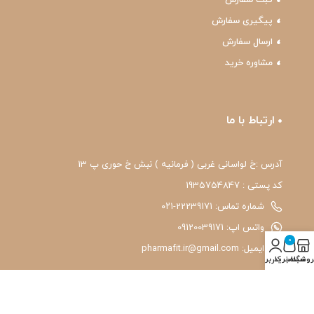
پیگیری سفارش
ارسال سفارش
مشاوره خرید
ارتباط با ما
آدرس :خ لواسانی غربی ( فرمانیه ) نبش خ حوری پ 13
کد پستی : 1935754847
شماره تماس: 22239171-۰۲۱
واتس اپ: 09120039171
0
ایمیل: pharmafit.ir@gmail.com
روشگاه
سبد خرید
حساب کاربری من
نماد اعتماد