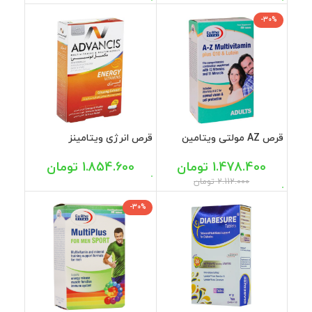
-30%
قرص AZ مولتی ویتامین
قرص انرژی ویتامینز
پلاس کیوتن و لوتئین
ادونسیس 30 عددی
یوروویتال 60 عددی
1.478.400
تومان
1.854.600
تومان
2.112.000
تومان
-30%