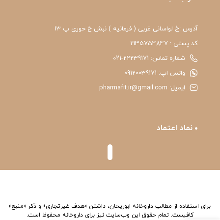
آدرس :خ لواسانی غربی ( فرمانیه ) نبش خ حوری پ 13
کد پستی : 1935754847
شماره تماس: 22239171-۰۲۱
واتس اپ: 09120039171
ایمیل: pharmafit.ir@gmail.com
نماد اعتماد
برای استفاده از مطالب داروخانه ابوریحان، داشتن «هدف غیرتجاری» و ذکر «منبع»
کافیست. تمام حقوق اين وب‌سايت نیز برای داروخانه محفوظ است.