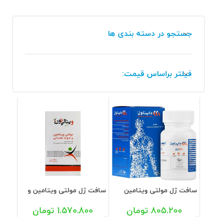
جستجو در دسته بندی ها
فیلتر براساس قیمت:
سافت ژل مولتی ویتامین
سافت ژل مولتی ویتامین و
دایناول اروند فارمد 30 عددی
مینرال ویتالی تون 60 عددی
805.200
تومان
1.570.800
تومان