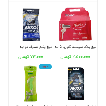
تیغ یدک سیستم گلوریا 5 لبه
تیغ یکبار مصرف دو لبه
سیلور 4 عددی
صابون دار مردانه پرو 2 آرکو 3
عددی
2.500.000
تومان
73.000
تومان
ناموجود