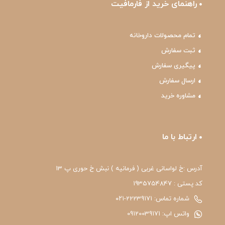
راهنمای خرید از فارمافیت
تمام محصولات داروخانه
ثبت سفارش
پیگیری سفارش
ارسال سفارش
مشاوره خرید
ارتباط با ما
آدرس :خ لواسانی غربی ( فرمانیه ) نبش خ حوری پ 13
کد پستی : 1935754847
شماره تماس: 22239171-۰۲۱
واتس اپ: 09120039171