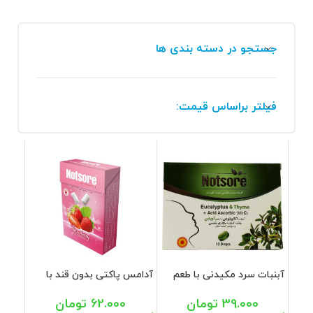
جستجو در دسته بندی ها
فیلتر براساس قیمت:
آبنبات سرد مکیدنی با طعم
آدامس پاکتی بدون قند با
آویشن ناتسور ویتافارمد 12
طعم توت فرنگی ناتسور
عددی
ویتافارمد
39.000
تومان
62.000
تومان