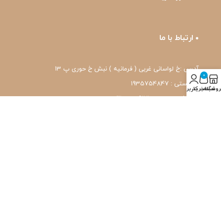
ارتباط با ما
آدرس :خ لواسانی غربی ( فرمانیه ) نبش خ حوری پ 13
0
کد پستی : 1935754847
روشگاه
سبد خرید
حساب کاربری من
شماره تماس: 22239171-۰۲۱
واتس اپ: 09120039171
ایمیل: pharmafit.ir@gmail.com
نماد اعتماد