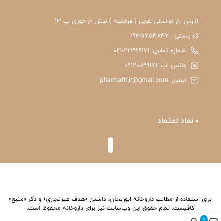
آدرس :خ لواسانی غربی ( فرمانیه ) نبش خ حوری پ 13
کد پستی : 1935754847
شماره تماس: 22239171-۰۲۱
واتس اپ: 09120039171
ایمیل: pharmafit.ir@gmail.com
نماد اعتماد
برای استفاده از مطالب داروخانه ابوریحان، داشتن «هدف غیرتجاری» و ذکر «منبع»
کافیست. تمام حقوق اين وب‌سايت نیز برای داروخانه محفوظ است.
0