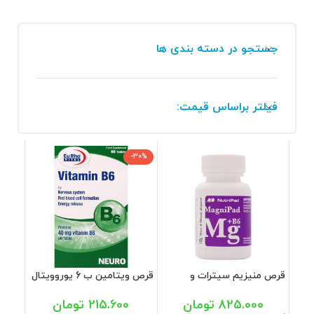
جستجو در دسته بندی ها
فیلتر براساس قیمت:
-30%
قرص منیزیم سیترات و
قرص ویتامین ب 6 یوروویتال
ویتامین B6 نوتری پاد 60
40 میلی گرم 60 عددی
عددی
825.000
تومان
215.600
تومان