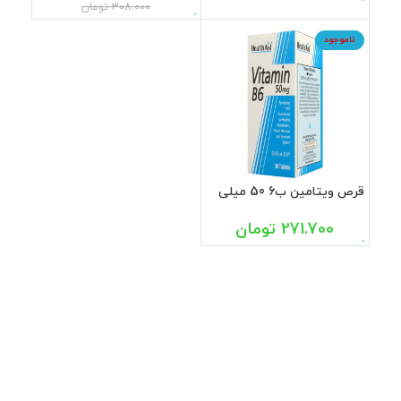
308.000
تومان
ناموجود
قرص ویتامین ب6 50 میلی
گرم هلث اید 30 عددی
271.700
تومان