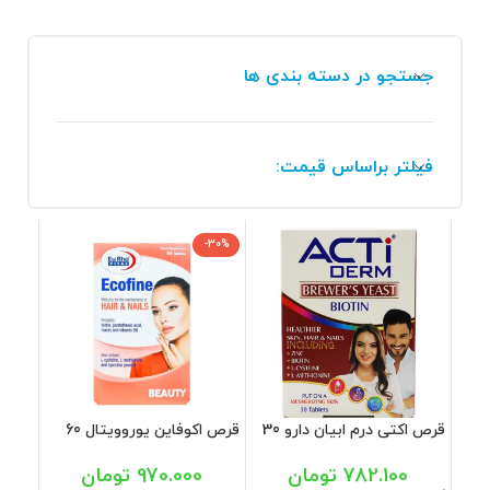
جستجو در دسته بندی ها
فیلتر براساس قیمت:
-30%
قرص اکتی درم ابیان دارو 30
قرص اکوفاین یوروویتال 60
عددی
عددی
782.100
تومان
970.000
تومان