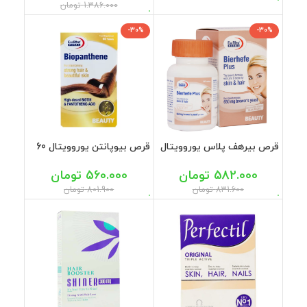
1.386.000
تومان
-30%
-30%
قرص بیرهف پلاس یوروویتال
قرص بیوپانتن یوروویتال 60
60 عددی
عددی
582.000
تومان
560.000
تومان
831.600
تومان
801.900
تومان