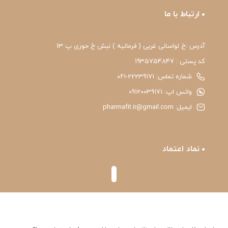
ارتباط با ما
آدرس :خ لواسانی غربی ( فرمانیه ) نبش خ حوری پ 13
کد پستی : 1935754847
شماره تماس: 22239171-۰۲۱
واتس اپ: 09120039171
ایمیل: pharmafit.ir@gmail.com
نماد اعتماد