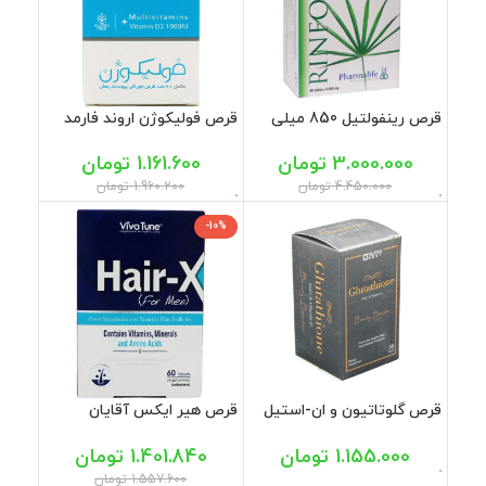
قرص رینفولتیل 850 میلی
قرص فولیکوژن اروند فارمد
گرم فارما لایف 60 عددی
60 عددی
3.000.000
تومان
1.161.600
تومان
4.450.000
تومان
1.960.200
تومان
-10%
قرص گلوتاتیون و ان-استیل
قرص هیر ایکس آقایان
سیتئین 30 میلی گرم نوتری
ویواتیون 60 عددی
بست 30 عددی
1.155.000
تومان
1.401.840
تومان
1.557.600
تومان