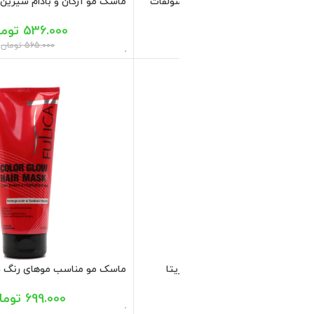
ذی مناسب موهای رنگ شده و
 150 میل
899.800
تومان
نگ شده با آبکشی بیوتی سیلک
807.500
تومان
850.000
تومان