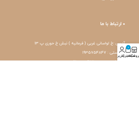
ارتباط با ما
آدرس :خ لواسانی غربی ( فرمانیه ) نبش خ حوری پ 13
0
کد پستی : 1935754847
روشگاه
سبد خرید
حساب کاربری من
شماره تماس: 22239171-۰۲۱
واتس اپ: 09120039171
ایمیل: pharmafit.ir@gmail.com
نماد اعتماد