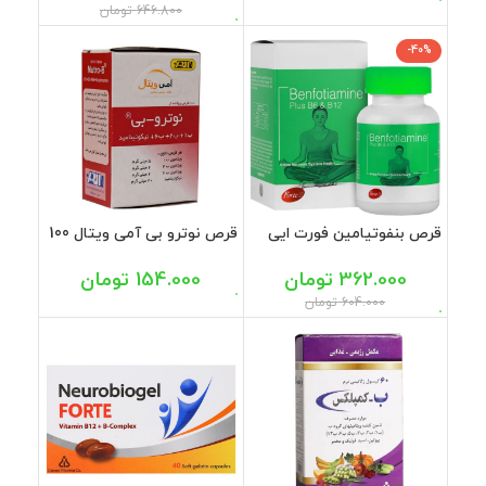
646.800
تومان
-40%
قرص بنفوتیامین فورت ایی
قرص نوترو بی آمی ویتال 100
سمر طب درمان 60 عددی
عددی
362.000
تومان
154.000
تومان
604.000
تومان