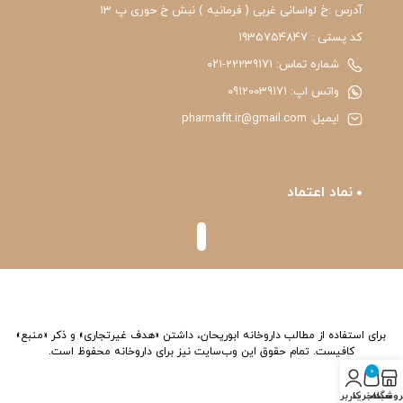
آدرس :خ لواسانی غربی ( فرمانیه ) نبش خ حوری پ 13
کد پستی : 1935754847
شماره تماس: 22239171-۰۲۱
واتس اپ: 09120039171
ایمیل: pharmafit.ir@gmail.com
نماد اعتماد
برای استفاده از مطالب داروخانه ابوریحان، داشتن «هدف غیرتجاری» و ذکر «منبع»
کافیست. تمام حقوق اين وب‌سايت نیز برای داروخانه محفوظ است.
0
روشگاه
سبد خرید
حساب کاربری من