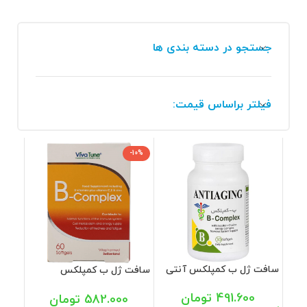
جستجو در دسته بندی ها
فیلتر براساس قیمت:
-10%
سافت ژل ب کمپلکس آنتی
سافت ژل ب کمپلکس
ایجینگ 30 عددی
ویواتیون 60 عددی
491.600
تومان
582.000
تومان