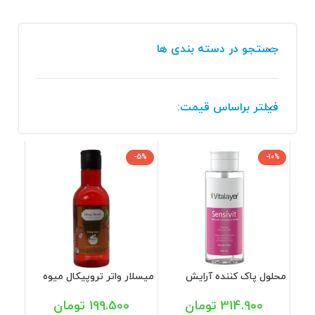
جستجو در دسته بندی ها
فیلتر براساس قیمت:
-5%
-10%
محلول پاک کننده آرایش
میسلار واتر تروپیکال میوه
پوست حساس سنسی ویت
های استوایی مناسب پوست
ویتالیر 250 میل
حساس دیپ سنس 160 میل
314.900
تومان
199.500
تومان