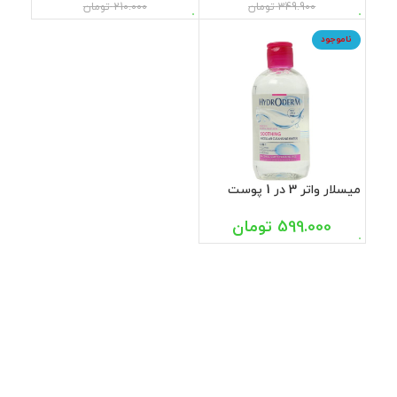
349.900
تومان
210.000
تومان
ناموجود
میسلار واتر 3 در 1 پوست
های حساس هیدرودرم 250
میل
599.000
تومان