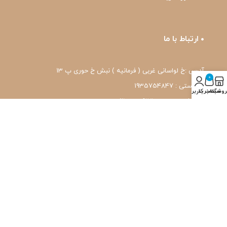
ارتباط با ما
آدرس :خ لواسانی غربی ( فرمانیه ) نبش خ حوری پ 13
0
کد پستی : 1935754847
روشگاه
سبد خرید
حساب کاربری من
شماره تماس: 22239171-۰۲۱
واتس اپ: 09120039171
ایمیل: pharmafit.ir@gmail.com
نماد اعتماد