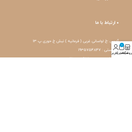
ارتباط با ما
آدرس :خ لواسانی غربی ( فرمانیه ) نبش خ حوری پ 13
0
کد پستی : 1935754847
روشگاه
سبد خرید
حساب کاربری من
شماره تماس: 22239171-۰۲۱
واتس اپ: 09120039171
ایمیل: pharmafit.ir@gmail.com
نماد اعتماد