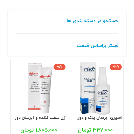
جستجو در دسته بندی ها
فیلتر براساس قیمت:
-5%
-10%
اسپری آبرسان پلک و دور
ژل سفت کننده و آبرسان دور
چشم آیسول 90 میل
چشم اسکین کد 20 میل
347.000
تومان
1.805.000
تومان