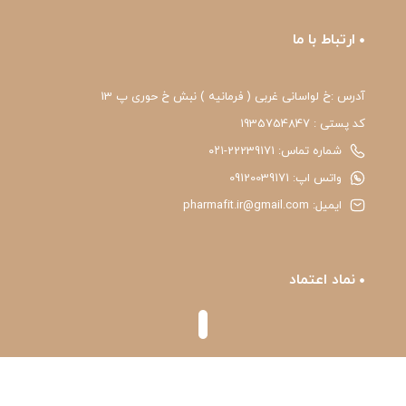
ارتباط با ما
آدرس :خ لواسانی غربی ( فرمانیه ) نبش خ حوری پ 13
کد پستی : 1935754847
شماره تماس: 22239171-۰۲۱
واتس اپ: 09120039171
ایمیل: pharmafit.ir@gmail.com
نماد اعتماد