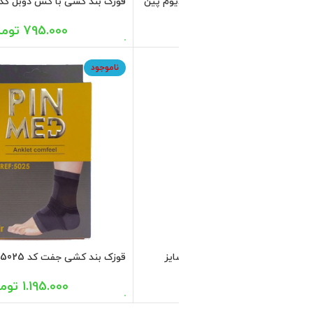
قوزک بند کشی با کش دوبل کد 5001 سایز لارج
795.000
تومان
قوزک بند کشی جفت کد 5025 سایز مدیوم
1.195.000
تومان