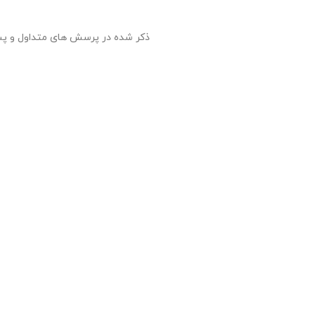
، مبلغ محصول خریداری شده
طی