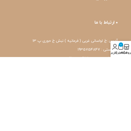
ارتباط با ما
آدرس :خ لواسانی غربی ( فرمانیه ) نبش خ حوری پ 13
0
کد پستی : 1935754847
روشگاه
سبد خرید
حساب کاربری من
شماره تماس: 22239171-۰۲۱
واتس اپ: 09120039171
ایمیل: pharmafit.ir@gmail.com
نماد اعتماد