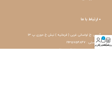
ارتباط با ما
آدرس :خ لواسانی غربی ( فرمانیه ) نبش خ حوری پ 13
0
کد پستی : 1935754847
روشگاه
سبد خرید
حساب کاربری من
شماره تماس: 22239171-۰۲۱
واتس اپ: 09120039171
ایمیل: pharmafit.ir@gmail.com
نماد اعتماد