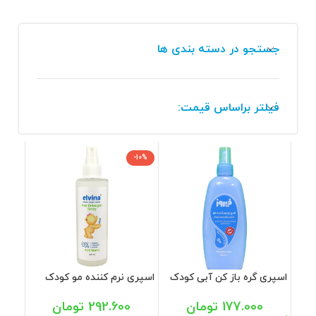
جستجو در دسته بندی ها
فیلتر براساس قیمت:
-10%
اسپری گره باز کن آبی کودک
اسپری نرم کننده مو کودک
فیروز 300 میل
الوینا 200 میل
177.000
تومان
292.600
تومان