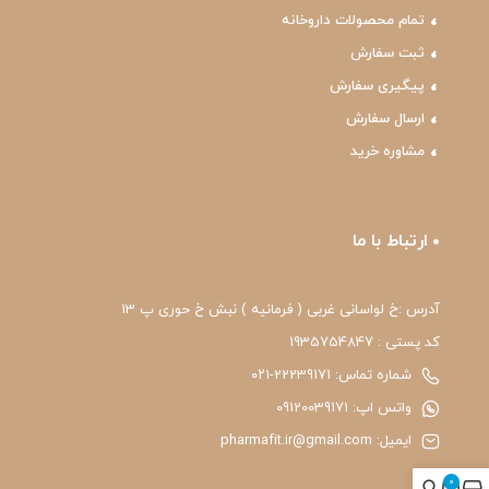
تمام محصولات داروخانه
ثبت سفارش
پیگیری سفارش
ارسال سفارش
مشاوره خرید
ارتباط با ما
آدرس :خ لواسانی غربی ( فرمانیه ) نبش خ حوری پ 13
کد پستی : 1935754847
شماره تماس: 22239171-۰۲۱
واتس اپ: 09120039171
ایمیل: pharmafit.ir@gmail.com
0