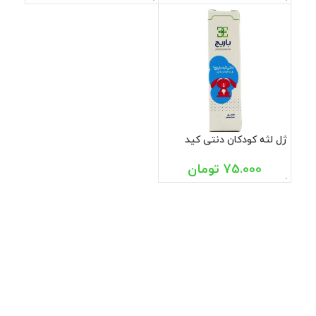
ژل لثه کودکان دنتی کید
باریج اسانس 5 گرم
75.000
تومان