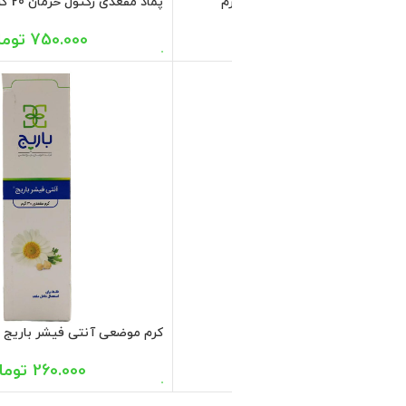
 جی باریج اسانس 14 عددی
252.000
تومان