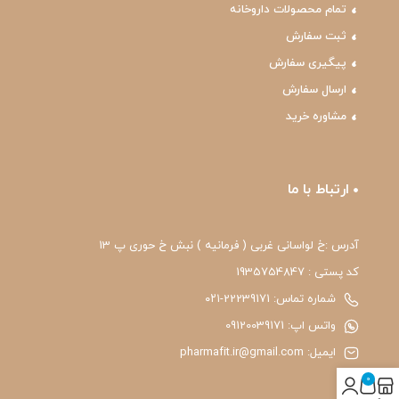
تمام محصولات داروخانه
ثبت سفارش
پیگیری سفارش
ارسال سفارش
مشاوره خرید
ارتباط با ما
آدرس :خ لواسانی غربی ( فرمانیه ) نبش خ حوری پ 13
کد پستی : 1935754847
شماره تماس: 22239171-۰۲۱
واتس اپ: 09120039171
ایمیل: pharmafit.ir@gmail.com
0