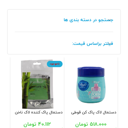
جستجو در دسته بندی ها
فیلتر براساس قیمت:
ناموجود
دستمال لاک پاک کن قوطی
دستمال پاک کننده لاک ناخن
دافی 90 عددی
فاقد استون با عصاره بامبو
بیول 5 عددی
518.000
تومان
40.112
تومان