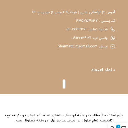
آدرس :خ لواسانی غربی ( فرمانیه ) نبش خ حوری پ 13
کد پستی : 1935754847
شماره تماس: 22239171-۰۲۱
واتس اپ: 09120039171
ایمیل: pharmafit.ir@gmail.com
نماد اعتماد
برای استفاده از مطالب داروخانه ابوریحان، داشتن «هدف غیرتجاری» و ذکر «منبع»
کافیست. تمام حقوق اين وب‌سايت نیز برای داروخانه محفوظ است.
0