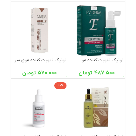
تونیک تقویت کننده مو
تونیک تقویت کننده موی سر
مناسب خانم ها و آقایان
T2 سریتا 50 میل
اویدرم 60 میل
487.500
تومان
570.000
تومان
-10%