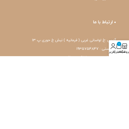
ارتباط با ما
آدرس :خ لواسانی غربی ( فرمانیه ) نبش خ حوری پ 13
0
کد پستی : 1935754847
روشگاه
سبد خرید
حساب کاربری من
شماره تماس: 22239171-۰۲۱
واتس اپ: 09120039171
ایمیل: pharmafit.ir@gmail.com
نماد اعتماد