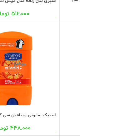
 کننده بدن زنانه استی ویت می
260.000
تومان
ریق مردانه کلینیکال مدل لایت
 میل
448.000
تومان