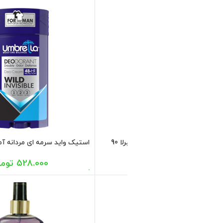
ی اقایان ای آی ان 250 میل
580.000
تومان