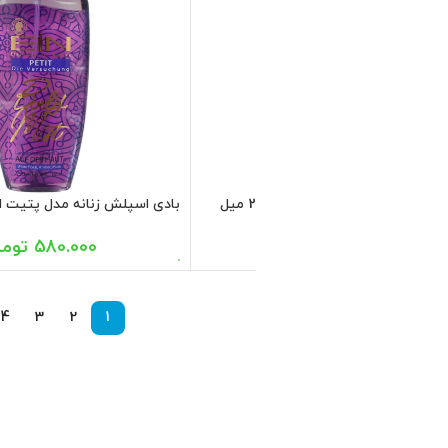
بادی اسپلش زنانه مدل دارلینگ ای آی ان 236
580.000
تومان