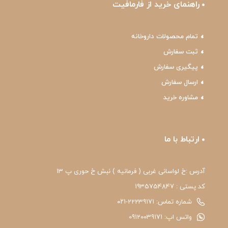
راهنمای خرید از فارمافیت
تمام محصولات داروخانه
ثبت سفارش
پیگیری سفارش
ارسال سفارش
مشاوره خرید
ارتباط با ما
آدرس :خ لواسانی غربی ( فرمانیه ) نبش خ حوری پ 13
کد پستی : 1935754847
شماره تماس: 22239171-۰۲۱
واتس اپ: 09120039171