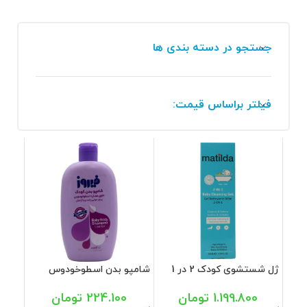
جستجو در دسته بندی ها
فیلتر براساس قیمت:
ژل شستشوی کودک 2 در 1
شامپو بدن اسطوخودوس
ماتیلدا 200 میل
فیروز 450 میل
1.199.800
تومان
224.100
تومان