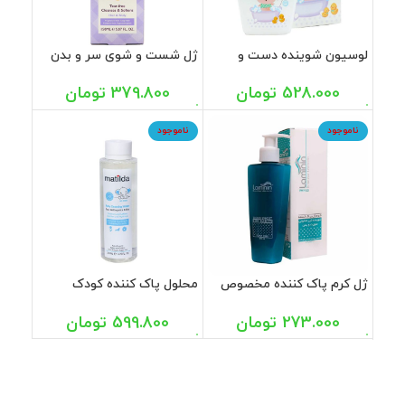
لوسیون شوینده دست و
ژل شست و شوی سر و بدن
صورت و بدن کودک اگزاسین
کودک بیبی برن 150 میل
400 میل
528.000
تومان
379.800
تومان
ناموجود
ناموجود
ژل کرم پاک کننده مخصوص
محلول پاک کننده کودک
کودکان لامینین 200 میل
ماتیلدا 200 میل
273.000
تومان
599.800
تومان