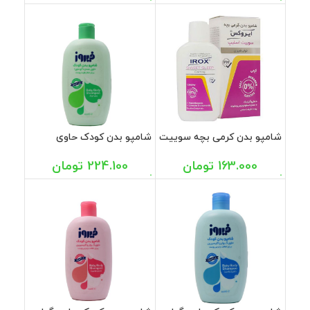
شامپو بدن کرمی بچه سوییت
شامپو بدن کودک حاوی
اسلیپ ایروکس 200 گرم
عصاره آلوئه ورا سبز فیروز
450 میل
163.000
تومان
224.100
تومان