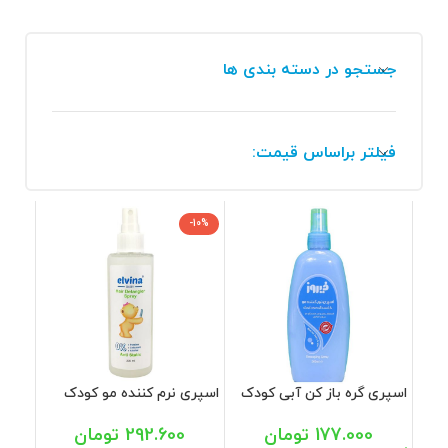
جستجو در دسته بندی ها
فیلتر براساس قیمت:
-10%
اسپری گره باز کن آبی کودک
اسپری نرم کننده مو کودک
فیروز 300 میل
الوینا 200 میل
177.000
تومان
292.600
تومان