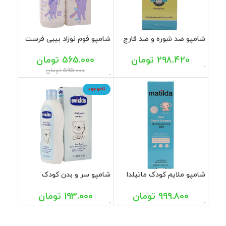
شامپو ضد شوره و ضد قارچ
شامپو فوم نوزاد بیبی فرست
اطفال ایروکس 200 گرم
سی گل 250 میل
298.420
تومان
565.000
تومان
595.000
تومان
ناموجود
شامپو ملایم کودک ماتیلدا
شامپو سر و بدن کودک
200 میل
اویدرم 200 میل
999.800
تومان
193.000
تومان