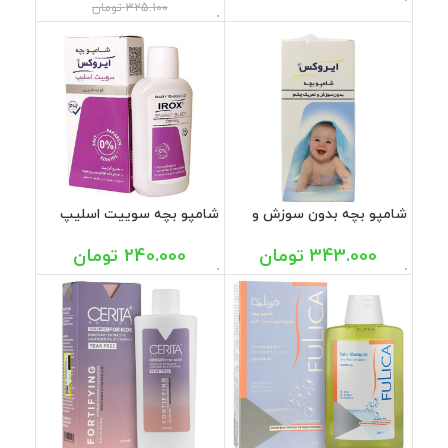
325.100
تومان
شامپو بچه بدون سوزش و
شامپو بچه سوییت اسلیپ
تحریک چشم ایروکس 200
ایروکس 200 گرم
گرم
343.000
تومان
240.000
تومان