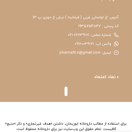
آدرس :خ لواسانی غربی ( فرمانیه ) نبش خ حوری پ 13
کد پستی : 1935754847
شماره تماس: 22239171-۰۲۱
واتس اپ: 09120039171
ایمیل: pharmafit.ir@gmail.com
نماد اعتماد
برای استفاده از مطالب داروخانه ابوریحان، داشتن «هدف غیرتجاری» و ذکر «منبع»
کافیست. تمام حقوق اين وب‌سايت نیز برای داروخانه محفوظ است.