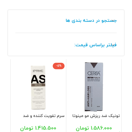
جستجو در دسته بندی ها
فیلتر براساس قیمت:
-5%
تونیک ضد ریزش مو مینوتا
سرم تقویت کننده و ضد
سریتا 50 میل
ریزش مو پرایم 60 میل
1.586.000
تومان
1.415.500
تومان