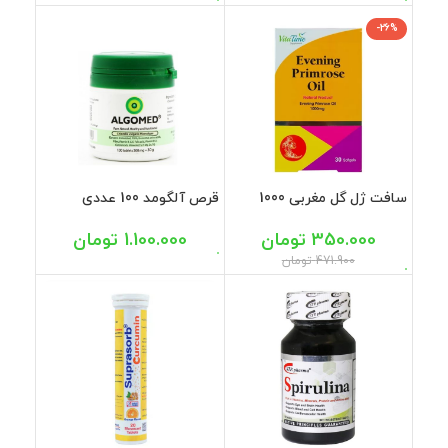
-26%
سافت ژل گل مغربی 1000
قرص آلگومد 100 عددی
میلی گرم ویتاتایم 30 عددی
1.100.000
تومان
350.000
تومان
471.900
تومان