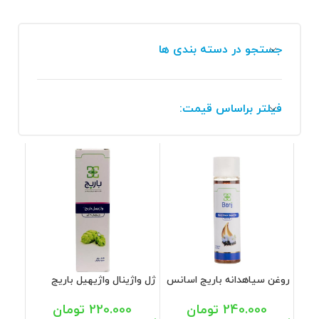
جستجو در دسته بندی ها
فیلتر براساس قیمت:
روغن سیاهدانه باریج اسانس
ژل واژینال واژیهیل باریج
30 میل
اسانس 30 گرم
240.000
تومان
220.000
تومان