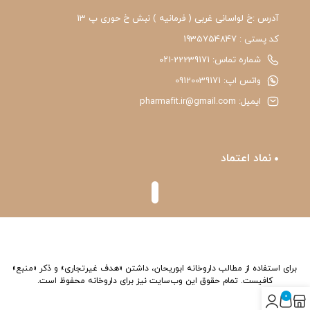
آدرس :خ لواسانی غربی ( فرمانیه ) نبش خ حوری پ 13
کد پستی : 1935754847
شماره تماس: 22239171-۰۲۱
واتس اپ: 09120039171
ایمیل: pharmafit.ir@gmail.com
نماد اعتماد
برای استفاده از مطالب داروخانه ابوریحان، داشتن «هدف غیرتجاری» و ذکر «منبع»
کافیست. تمام حقوق اين وب‌سايت نیز برای داروخانه محفوظ است.
0