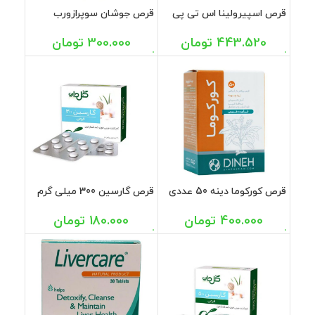
قرص اسپیرولینا اس تی پی
قرص جوشان سوپرازورب
فارما 60 عددی
کورکومین 500 میلی گرم امید
بهبود 20عددی
443.520
تومان
300.000
تومان
قرص کورکوما دینه 50 عددی
قرص گارسین 300 میلی گرم
گل دارو 30 عددی
400.000
تومان
180.000
تومان