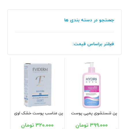
جستجو در دسته بندی ها
فیلتر براساس قیمت:
پن شستشوی پمپی پوست
پن مناسب پوست خشک اوی
حساس هیدرودرم 350 میل
هیدرا اویدرم 100 گرم
399.000
تومان
320.000
تومان