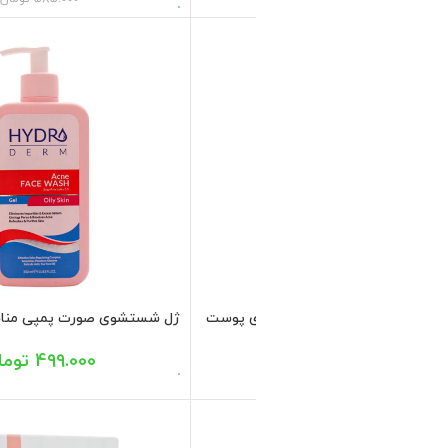
ژل شستشوی صورت پوست چرب فومیژن 150
336.700
تومان
481.000
تومان