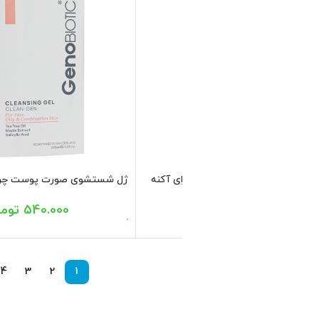
صورت پوست نرمال تا چرب
1.045.000
تومان
1.100.000
تومان