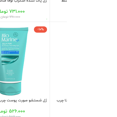
ه و کنترل کننده چربی پوست اریکه
1.699.800
تومان
ژل شستشوی پوست چرب سبوفارما مای 200
571.500
تومان
635.000
تومان