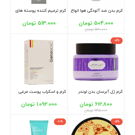
کرم بدن ضد آلودگی هوا انواع
کرم ترمیم کننده پوسته های
پوست سینره 250 میل
بدن سریتا 100 گرم
504.000
تومان
513.000
تومان
560.000
تومان
-5%
کرم ژل آبرسان بدن لوندر
کرم و اسکراب پوست مرغی
دیپ سنس 250 میل
ژنوبایوتیک 100 میل
612.800
تومان
1.092.000
تومان
645.000
تومان
-10%
-5%