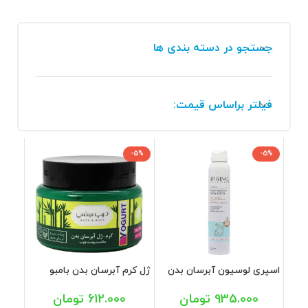
جستجو در دسته بندی ها
فیلتر براساس قیمت:
-5%
-5%
اسپری لوسیون آبرسان بدن
ژل کرم آبرسان بدن بامبو
پرایم 200 میل
پوست های چرب دیپ سنس
250 میل
935.000
تومان
612.000
تومان