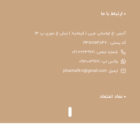
ارتباط با ما
آدرس :خ لواسانی غربی ( فرمانیه ) نبش خ حوری پ 13
کد پستی : 1935754847
شماره تماس: 22239171-۰۲۱
واتس اپ: 09120039171
ایمیل: pharmafit.ir@gmail.com
نماد اعتماد