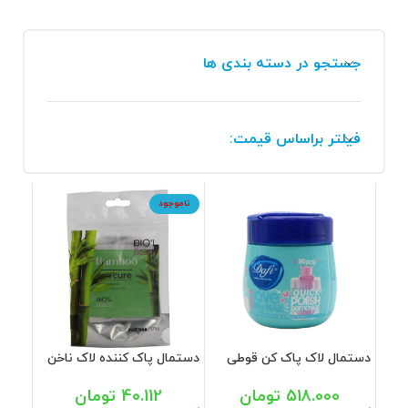
جستجو در دسته بندی ها
فیلتر براساس قیمت:
ناموجود
دستمال لاک پاک کن قوطی
دستمال پاک کننده لاک ناخن
دافی 90 عددی
فاقد استون با عصاره بامبو
بیول 5 عددی
518.000
تومان
40.112
تومان