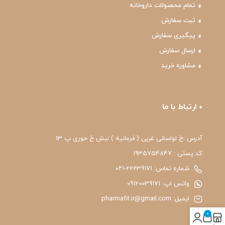
تمام محصولات داروخانه
ثبت سفارش
پیگیری سفارش
ارسال سفارش
مشاوره خرید
ارتباط با ما
آدرس :خ لواسانی غربی ( فرمانیه ) نبش خ حوری پ 13
کد پستی : 1935754847
شماره تماس: 22239171-۰۲۱
واتس اپ: 09120039171
ایمیل: pharmafit.ir@gmail.com
0