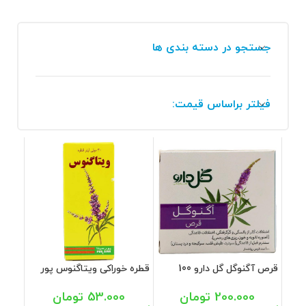
جستجو در دسته بندی ها
فیلتر براساس قیمت:
قرص آگنوگل گل دارو 100
قطره خوراکی ویتاگنوس پور
عددی
سینا 30 میل
200.000
تومان
53.000
تومان