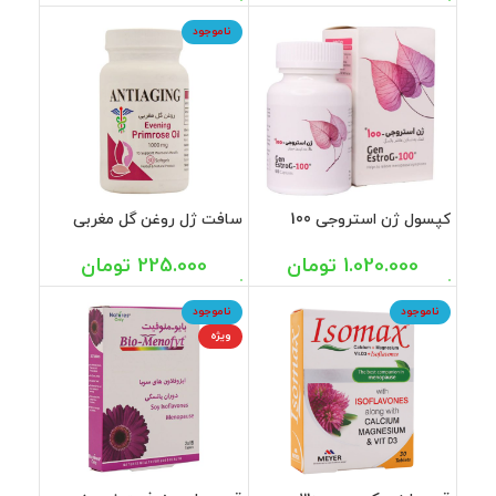
ناموجود
کپسول ژن استروجی 100
سافت ژل روغن گل مغربی
میلی گرم بهستان بهداشت 60
آنتی ایجینگ 30 عددی
عددی
1.020.000
تومان
225.000
تومان
ناموجود
ناموجود
ویژه