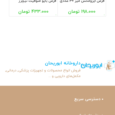
قرص ایزومکس میر 30 عددی
قرص بایو منوفیت نیچرز
اونلی 30 عددی
198.000
تومان
433.000
تومان
داروخانه ابوریحان
فروش انواع محصولات و تجهیزات پزشکی٬ درمانی٬
مکمل‌های دارویی و ...
دسترسی سریع