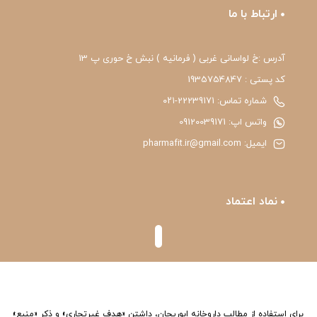
ارتباط با ما
آدرس :خ لواسانی غربی ( فرمانیه ) نبش خ حوری پ 13
کد پستی : 1935754847
شماره تماس: 22239171-۰۲۱
واتس اپ: 09120039171
ایمیل: pharmafit.ir@gmail.com
نماد اعتماد
برای استفاده از مطالب داروخانه ابوریحان، داشتن «هدف غیرتجاری» و ذکر «منبع»