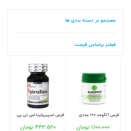
جستجو در دسته بندی ها
فیلتر براساس قیمت:
قرص آلگومد 100 عددی
قرص اسپیرولینا اس تی پی
فارما 60 عددی
1.100.000
تومان
443.520
تومان