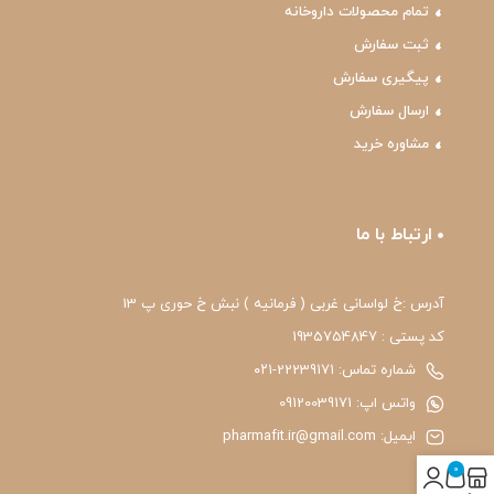
تمام محصولات داروخانه
ثبت سفارش
پیگیری سفارش
ارسال سفارش
مشاوره خرید
ارتباط با ما
آدرس :خ لواسانی غربی ( فرمانیه ) نبش خ حوری پ 13
کد پستی : 1935754847
شماره تماس: 22239171-۰۲۱
واتس اپ: 09120039171
ایمیل: pharmafit.ir@gmail.com
0