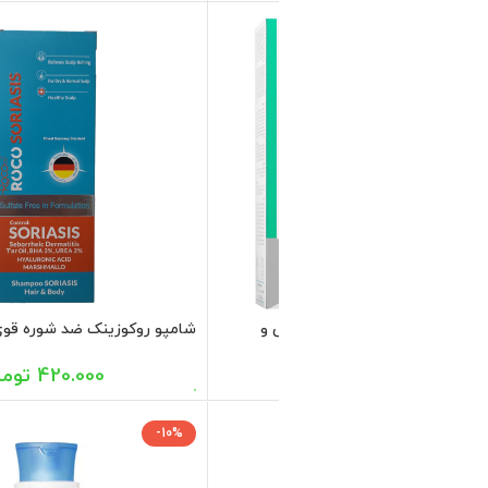
پلاس مراقبت از اسکالپ ایروکس
339.820
تومان