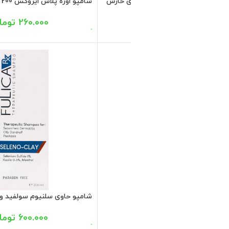
 سولفات مدل سولفوسال آر ایکس
620.000
تومان
شامپو حاوی میکونازول نیترات دئودراگ 200
337.235
تومان