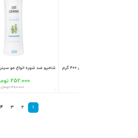
وره پوست سر خشک حاوی اوره
550.000
تومان