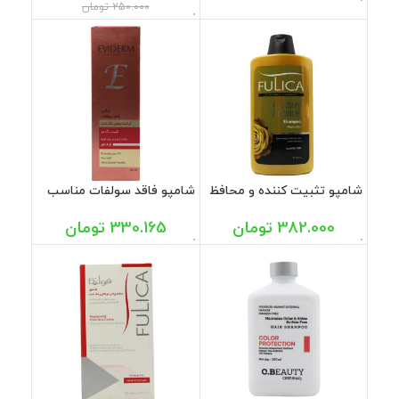
250.000
تومان
شامپو تثبیت کننده و محافظ
شامپو فاقد سولفات مناسب
مو های رنگ شده و بلوند
موهای رنگ شده اویدرم 200
فولیکا 400 میل
میل
382.000
تومان
330.165
تومان