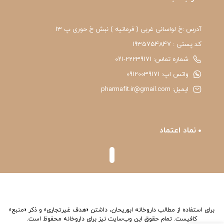
آدرس :خ لواسانی غربی ( فرمانیه ) نبش خ حوری پ 13
کد پستی : 1935754847
شماره تماس: 22239171-۰۲۱
واتس اپ: 09120039171
ایمیل: pharmafit.ir@gmail.com
نماد اعتماد
برای استفاده از مطالب داروخانه ابوریحان، داشتن «هدف غیرتجاری» و ذکر «منبع»
کافیست. تمام حقوق اين وب‌سايت نیز برای داروخانه محفوظ است.