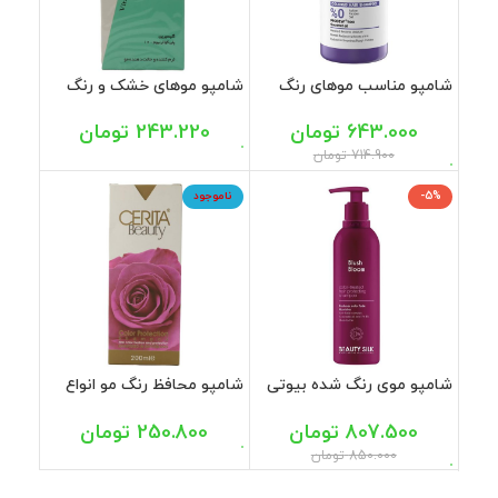
شامپو مناسب موهای رنگ
شامپو موهای خشک و رنگ
شده فاقد سولفات ویتاپلکس
شده سبوس برنج ایروکس
500 میل
200 گرم
643.000
تومان
243.220
تومان
714.900
تومان
-5%
ناموجود
شامپو موی رنگ شده بیوتی
شامپو محافظ رنگ مو انواع
سیلک 407 میل
مو سریتا بیوتی 200 میل
807.500
تومان
250.800
تومان
850.000
تومان