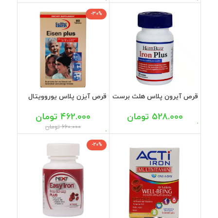
-30%
قرص آیرون پلاس هلث برست
قرص آیزن پلاس یوروویتال
30 عددی
60 عددی
528.000
تومان
462.000
تومان
660.000
تومان
-20%