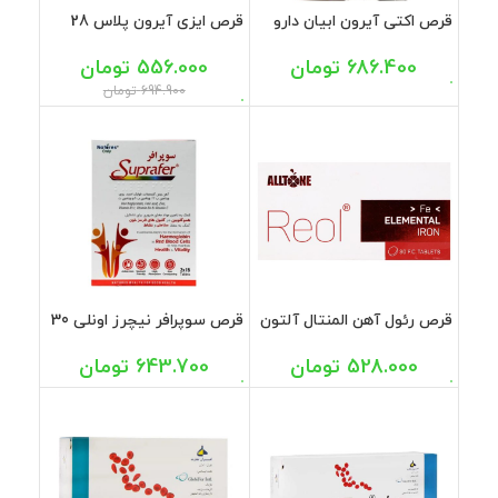
قرص اکتی آیرون ابیان دارو
قرص ایزی آیرون پلاس 28
30 عددی
میلی گرم نکست ساپلمنت 30
عددی
686.400
تومان
556.000
تومان
694.900
تومان
قرص رئول آهن المنتال آلتون
قرص سوپرافر نیچرز اونلی 30
30 عددی
عددی
528.000
تومان
643.700
تومان