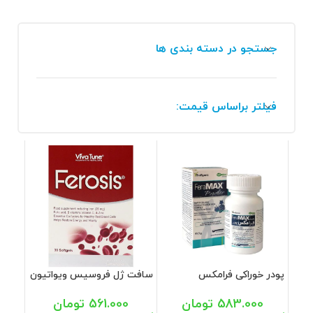
جستجو در دسته بندی ها
فیلتر براساس قیمت:
پودر خوراکی فرامکس
سافت ژل فروسیس ویواتیون
بیوساینت 41.5 گرم
30 عددی
583.000
تومان
561.000
تومان