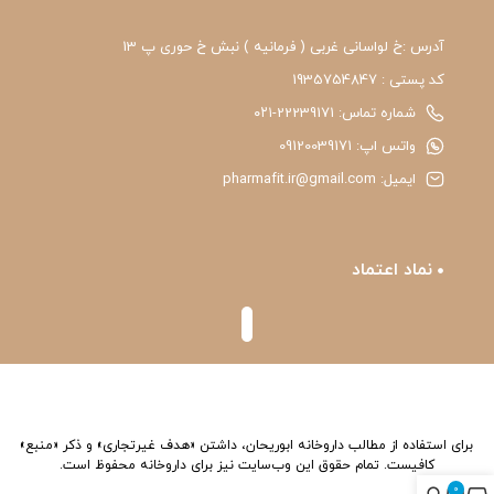
آدرس :خ لواسانی غربی ( فرمانیه ) نبش خ حوری پ 13
کد پستی : 1935754847
شماره تماس: 22239171-۰۲۱
واتس اپ: 09120039171
ایمیل: pharmafit.ir@gmail.com
نماد اعتماد
برای استفاده از مطالب داروخانه ابوریحان، داشتن «هدف غیرتجاری» و ذکر «منبع»
کافیست. تمام حقوق اين وب‌سايت نیز برای داروخانه محفوظ است.
0