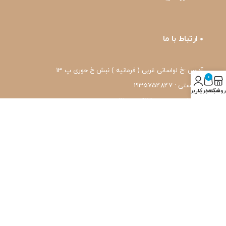
ارتباط با ما
آدرس :خ لواسانی غربی ( فرمانیه ) نبش خ حوری پ 13
0
کد پستی : 1935754847
روشگاه
سبد خرید
حساب کاربری من
شماره تماس: 22239171-۰۲۱
واتس اپ: 09120039171
ایمیل: pharmafit.ir@gmail.com
نماد اعتماد