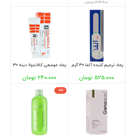
474.400
تومان
پماد ترمیم کننده آلفا 30 گرم
پماد موضعی کالاندولا دینه 30
گرم
525.000
تومان
240.000
تومان
-5%