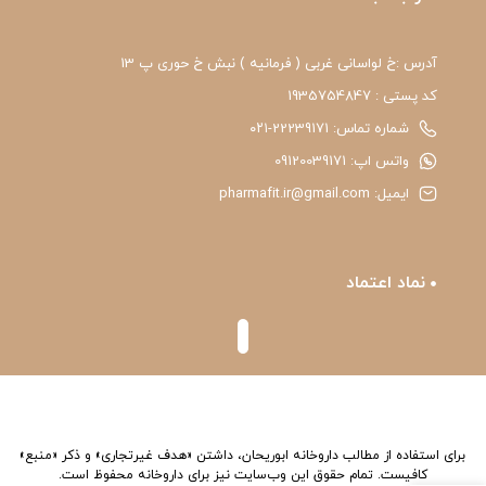
آدرس :خ لواسانی غربی ( فرمانیه ) نبش خ حوری پ 13
کد پستی : 1935754847
شماره تماس: 22239171-۰۲۱
واتس اپ: 09120039171
ایمیل: pharmafit.ir@gmail.com
نماد اعتماد
برای استفاده از مطالب داروخانه ابوریحان، داشتن «هدف غیرتجاری» و ذکر «منبع»
کافیست. تمام حقوق اين وب‌سايت نیز برای داروخانه محفوظ است.