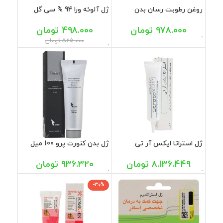
روغن رطوبت رسان بدن
ژل آلوئه ورا 94 % سی گل
ژنوبایوتیک 100 میل
250 میل
978.000
تومان
498.000
تومان
525.000
تومان
ژل استراتا ایکس آر تی
ژل بدن کنورت پرو 100 میل
استرات فارما 20 گرم
936.320
تومان
8.136.449
تومان
-30%