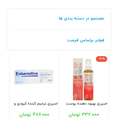
جستجو در دسته بندی ها
فیلتر براساس قیمت:
-30%
اسپری بهبود دهنده پوست
اسپری ترمیم کننده کبودی و
بعد از لیزر فومیژن 120 میل
درد اوی سنسیتیو اویدرم 100
میل
332.000
تومان
486.000
تومان