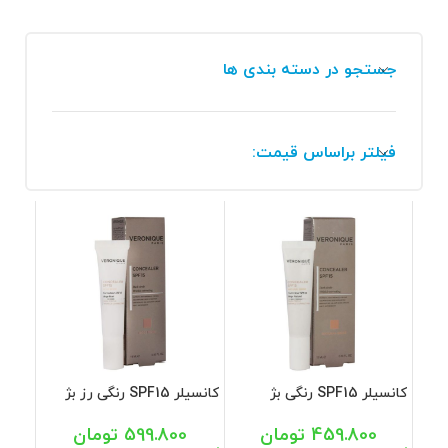
جستجو در دسته بندی ها
فیلتر براساس قیمت:
کانسیلر SPF15 رنگی بژ
کانسیلر SPF15 رنگی رز بژ
طبیعی ورونیک 15 میل
ورونیک 15 میل
459.800
تومان
599.800
تومان