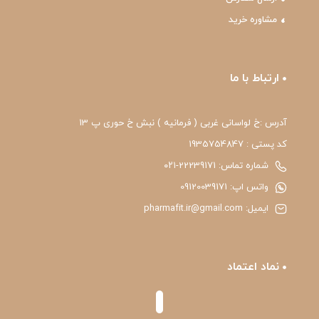
مشاوره خرید
ارتباط با ما
آدرس :خ لواسانی غربی ( فرمانیه ) نبش خ حوری پ 13
کد پستی : 1935754847
شماره تماس: 22239171-۰۲۱
واتس اپ: 09120039171
ایمیل: pharmafit.ir@gmail.com
نماد اعتماد