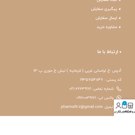
پیگیری سفارش
ارسال سفارش
مشاوره خرید
ارتباط با ما
آدرس :خ لواسانی غربی ( فرمانیه ) نبش خ حوری پ 13
کد پستی : 1935754847
شماره تماس: 22239171-۰۲۱
واتس اپ: 09120039171
0
ایمیل: pharmafit.ir@gmail.com
روشگاه
سبد خرید
حساب کاربری من
نماد اعتماد