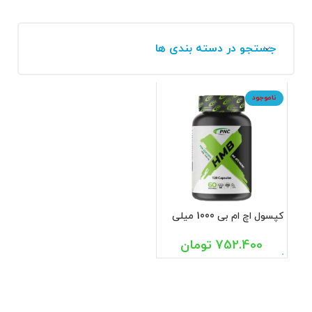
جستجو در دسته بندی ها
ناموجود
کپسول اچ ام بی 1000 میلی
گرم پی ان سی کارن 120
عددی
752.400
تومان