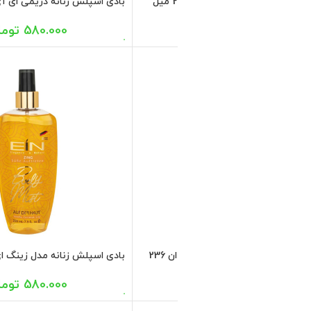
بادی اسپلش زنانه مدل پتیت ای آی ان 250
580.000
تومان
ون اقایان ای آی ان 250 میل
580.000
تومان